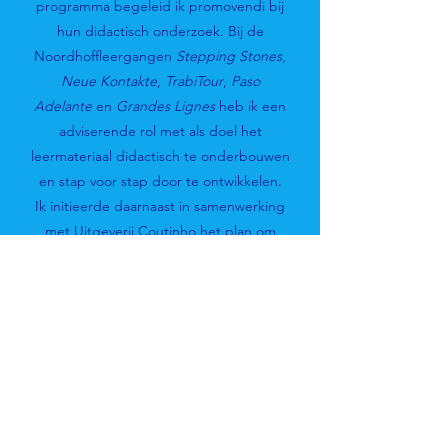
programma begeleid ik promovendi bij
hun didactisch onderzoek. Bij de
Noordhoffleergangen
Stepping Stones
,
Neue Kontakte
,
TrabiTour
,
Paso
Adelante
en
Grandes Lignes
heb ik een
adviserende rol met als doel het
leermateriaal didactisch te onderbouwen
en stap voor stap door te ontwikkelen.
Ik initieerde daarnaast in samenwerking
met Uitgeverij Coutinho het plan om
samen met dertig mede-didactici en
docenten het
Handboek
Vreemdetalendidactiek
te schrijven
(Dönszelmann, Van Beuningen, Kaal &
De Graaff, 2020/2022/2027). Ik was binnen
dat project mede-auteur en
hoofdredacteur.