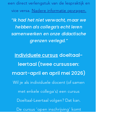
een direct verlengstuk van de lespraktijk en
vice versa.
​
Nadere informatie opvragen.
“Ik had het niet verwacht, maar we
hebben als collega’s echt leren
samenwerken en onze didactische
grenzen verlegd.”
Individuele cursus
doeltaal-
leertaal
(twee cursussen:
maart-april en april mei 2026)
Wil je als individuele docent (of samen
met enkele collega's) een cursus
Doeltaal-Leertaal volgen? Dat kan.
De cursus 'open inschrijving' komt
inhoudelijk overeen met de cursus
'Doeltaal-leertaal op locatie', maar wordt