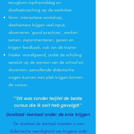
terugkom-/opfrismiddag en
doeltaalcoaching op de werkvloer
Vorm: interactieve workshop;
deelnemers krijgen veel input,
observeren 'good practices', werken
samen, experimenteren, geven en
krijgen feedback, ook van de trainer
Intake: voorafgaand, zodat de scholing
aansluit op de wensen van de school en
docenten; aanvullende didactische
vragen kunnen een plek krijgen binnen
de cursus.​
"“Dit was zonder twijfel de beste
cursus die ik ooit heb gevolgd!”
Doeltaal-leertaal onder de knie krijgen
De doeltaal als leertaal inzetten is een
'didactische vaardigheid van hogere orde'.