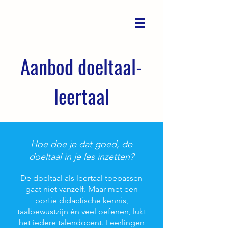
Aanbod doeltaal-
leertaal
Hoe doe je dat goed, de
doeltaal in je les inzetten?
De doeltaal als leertaal toepassen
gaat niet vanzelf. Maar met een
portie didactische kennis,
taalbewustzijn én veel oefenen, lukt
het iedere talendocent. Leerlingen