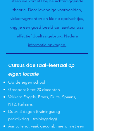
staan we kort stil bij de achterliggende
theorie. Door levendige voorbeelden,
videofragmenten en kleine opdrachtjes,
krijg je een goed beeld van aantoonbaar
effectief doeltaalgebruik.
Nadere
informatie opvragen.
Cursus doeltaal-leertaal
op
eigen locatie
Op de eigen school
Groepen: 8 tot 20 docenten
Vakken: Engels, Frans, Duits, Spaans,
NT2, Italiaans
Duur: 3 dagen (trainingsdag -
praktijkdag - trainingsdag)
Aanvullend: vaak gecombineerd met een