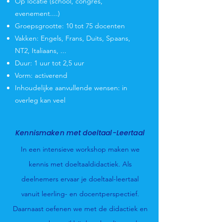
Op locatie (school, congres,
evenement....)
Groepsgrootte: 10 tot 75 docenten
Vakken: Engels, Frans, Duits, Spaans,
NT2, Italiaans, ...
Duur: 1 uur tot 2,5 uur
Vorm: activerend
Inhoudelijke aanvullende wensen: in
overleg kan veel
Kennismaken met doeltaal-Leertaal
In een intensieve workshop maken we
kennis met doeltaaldidactiek. Als
deelnemers ervaar je doeltaal-leertaal
vanuit leerling- en docentperspectief.
Daarnaast oefenen we met de didactiek en